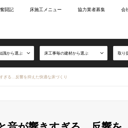
奮闘記
床施工メニュー
協力業者募集
会
知識から選ぶ
床工事毎の建材から選ぶ
取り
すぎる…反響を抑えた快適な床づくり
と音が響きすぎる…反響を