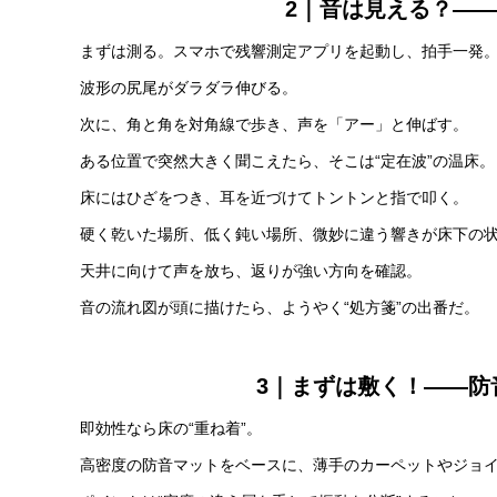
2｜音は見える？——
まずは測る。スマホで残響測定アプリを起動し、拍手一発
波形の尻尾がダラダラ伸びる。
次に、角と角を対角線で歩き、声を「アー」と伸ばす。
ある位置で突然大きく聞こえたら、そこは“定在波”の温床。
床にはひざをつき、耳を近づけてトントンと指で叩く。
硬く乾いた場所、低く鈍い場所、微妙に違う響きが床下の
天井に向けて声を放ち、返りが強い方向を確認。
音の流れ図が頭に描けたら、ようやく“処方箋”の出番だ。
3｜まずは敷く！——防
即効性なら床の“重ね着”。
高密度の防音マットをベースに、薄手のカーペットやジョ