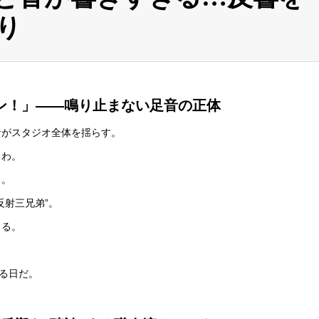
り
ン！」——鳴り止まない足音の正体
音がスタジオ全体を揺らす。
しわ。
る。
反射三兄弟”。
くる。
する日だ。