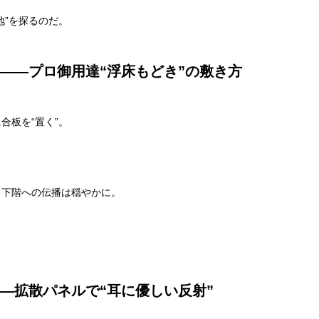
地”を探るのだ。
——プロ御用達“浮床もどき”の敷き方
合板を“置く”。
、下階への伝播は穏やかに。
—拡散パネルで“耳に優しい反射”