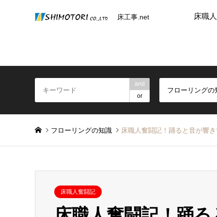
床職人
床工事.net
and
フローリングの
or
フローリングの知識
床職人奮闘記！踊ると音が響き
床職人奮闘記
床職人奮闘記！踊る