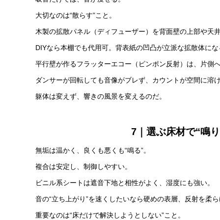
大切なのは“散らす”こと。
木製の拡散パネル（ディフューザー）を背面壁の上部や天
DIYなら本棚でも代用可。背表紙の凹凸が立派な拡散体にな
平行壁が作るフラッターエコー（ピンポン反射）は、片側
ダンサーが回転しても音像がブレず、カウントが空間に溶
躯体は変えず、響きの風景を変えるのだ。
7｜選ぶ床材で“鳴
無垢は温かく、良くも悪くも“鳴る”。
複合は安定し、制御しやすい。
ビニル系シートは遮音下地と相性がよく、湿度にも強い。
音の“立ち上がり”を速くしたいなら硬めの表層、反射を柔
重要なのは“床だけで解決しようとしない”こと。