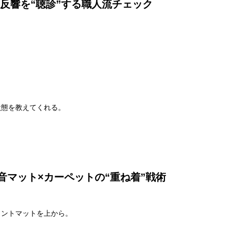
反響を“聴診”する職人流チェック
。
状態を教えてくれる。
音マット×カーペットの“重ね着”戦術
イントマットを上から。