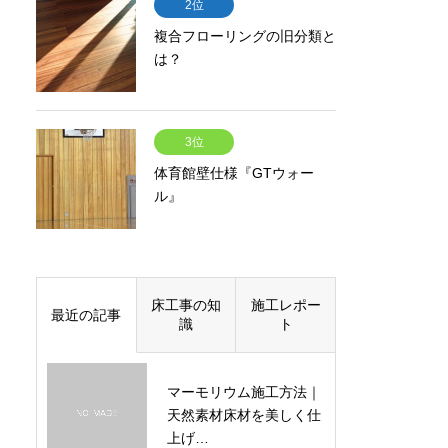
2位
複合フローリングの旧分類と
は？
3位
体育館壁仕様『GTウォー
ル』
床工事の知
施工レポー
最近の記事
識
ト
マーモリウム施工方法｜
天然素材床材を美しく仕
上げ…