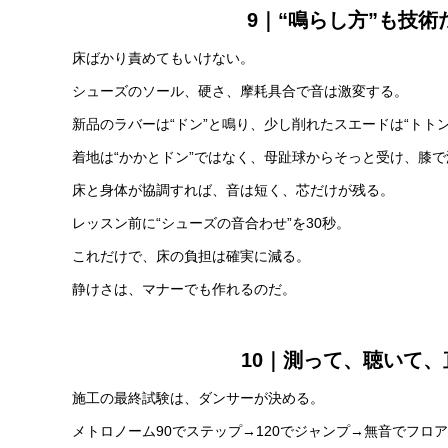
9｜“鳴らし方”も技
床ばかり責めてもいけない。
シューズのソール、硬さ、摩耗具合で音は激変する。
新品のラバーは“ドン”と鳴り、少し削れたスエードは“トト
着地は“かかとドン”ではなく、母趾球からそっと受け、膝
床と身体が協調すれば、音は短く、芯だけが残る。
レッスン前に“シューズの音合わせ”を30秒。
これだけで、床の負担は確実に減る。
静けさは、マナーでも作れるのだ。
10｜測って、聴いて、
施工の最終試験は、ダンサーが決める。
メトロノーム90でステップ→120でジャンプ→無音でフロ