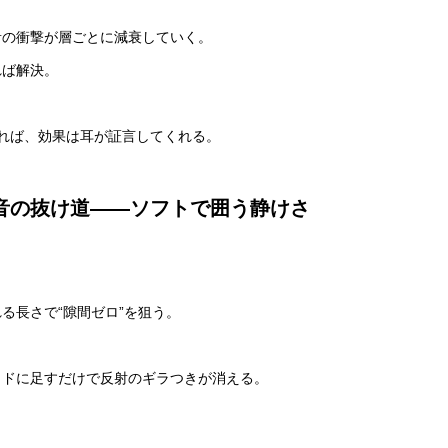
音の衝撃が層ごとに減衰していく。
れば解決。
べれば、効果は耳が証言してくれる。
は音の抜け道——ソフトで囲う静けさ
る長さで“隙間ゼロ”を狙う。
イドに足すだけで反射のギラつきが消える。