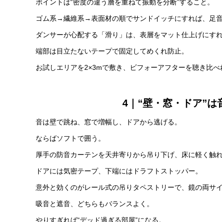
ポイントは“密度の違う層を重ねて振動を分断”すること。
ゴム系→繊維系→表面材の順でサンドイッチにすれば、足
ダンサーが心配する「滑り」は、表層をマット仕上げにす
端部は目立たないテープで固定してめくれ防止。
お試しエリアを2×3mで敷き、ビフォーアフターを聴き比
4｜“壁・窓・ドア”
音は壁で跳ね、窓で増幅し、ドアから逃げる。
ならばソフトで囲う。
厚手の防音カーテンを天井寄りから吊り下げ、床に軽く触れ
ドアには気密テープ、下端にはドラフトストッパー。
意外と効くのがレール式の吊りタペストリーで、鏡の両サ
吸音と遮音、どちらもバランスよく。
やりすぎれば“デッド過ぎる部屋”になる。