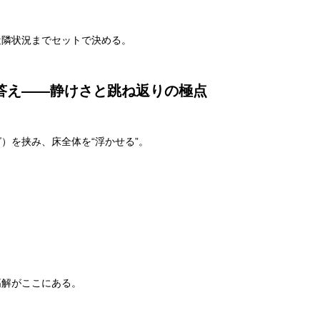
近隣状況までセットで決める。
答え——静けさと跳ね返りの極点
）を挟み、床全体を“浮かせる”。
高解がここにある。