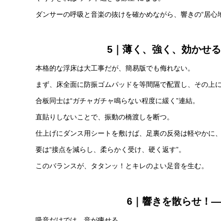
ダンサーの呼吸と音楽の抜けを確かめながら、響きの“居心
5｜薄く、強く、効かせる
本格的な浮床は大工事だが、簡易版でも侮れない。
まず、床全面に防振ゴムパッドを等間隔で配置し、その上に
合板同士は“ガチャガチャ鳴らない程度に緩く”連結。
直貼りしないことで、振動の橋渡しを断つ。
仕上げにダンス用シートを敷けば、足裏の反発は軽やかに
要は“接点を減らし、柔らかく受け、硬く返す”。
このバランスが、タタンッ！とキレのよい足音を生む。
6｜響きを散らせ！—
吸音だけでは、音が痩せる。