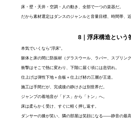
床・壁・天井・空調・人の動き、全部で一つの楽器だ。
だから素材選定はダンスのジャンルと音量目標、時間帯、
8｜浮床構造という
本気でいくなら“浮床”。
躯体と床の間に防振材（グラスウール、ラバー、スプリング
衝撃はそこで熱に変わり、下階に届く頃には息切れ。
仕上げは弾性下地＋合板＋仕上げ材の三層が王道。
施工は手間だが、完成後の静けさは別世界だ。
ジャンプの着地音が「ドス」から「トン」へ。
床は柔らかく受け、すぐに軽く押し返す。
ダンサーの膝が笑い、隣の部屋は笑顔になる——静音の最