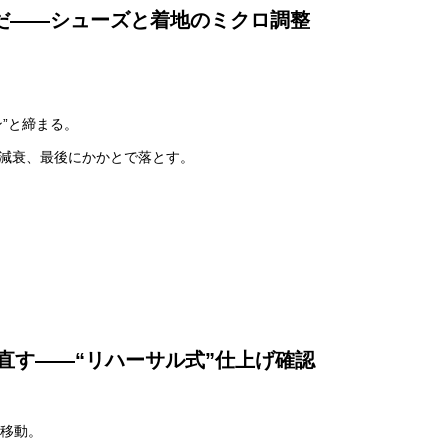
術だ——シューズと着地のミクロ調整
ン”と締まる。
で減衰、最後にかかとで落とす。
直す——“リハーサル式”仕上げ確認
ア移動。