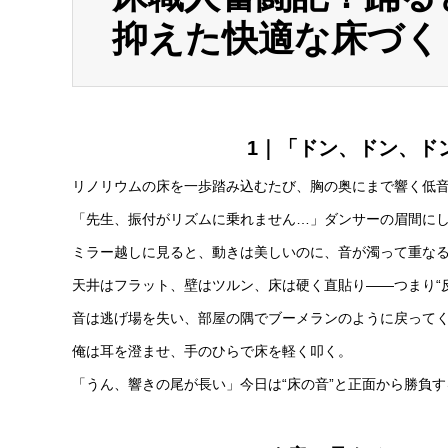
抑えた快適な床づく
1｜「ドン、ドン、ド
リノリウムの床を一歩踏み込むたび、胸の奥にまで響く低
「先生、振付がリズムに乗れません…」ダンサーの眉間に
ミラー越しに見ると、動きは美しいのに、音が濁って重な
天井はフラット、壁はツルン、床は硬く直貼り——つまり“
音は逃げ場を失い、部屋の隅でブーメランのように戻って
俺は耳を澄ませ、手のひらで床を軽く叩く。
「うん、響きの尾が長い」今日は“床の音”と正面から勝負