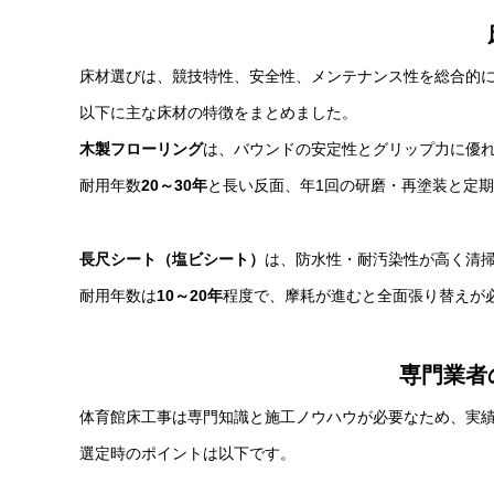
床
床材選びは、競技特性、安全性、メンテナンス性を総合的
以下に主な床材の特徴をまとめました。
木製フローリング
は、バウンドの安定性とグリップ力に優
耐用年数
20～30年
と長い反面、年1回の研磨・再塗装と定
長尺シート（塩ビシート）
は、防水性・耐汚染性が高く清
耐用年数は
10～20年
程度で、摩耗が進むと全面張り替えが
専門業者
体育館床工事は専門知識と施工ノウハウが必要なため、実
選定時のポイントは以下です。