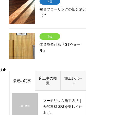
2位
複合フローリングの旧分類と
は？
3位
体育館壁仕様『GTウォー
ル』
り止
床工事の知
施工レポー
最近の記事
識
ト
マーモリウム施工方法｜
天然素材床材を美しく仕
上げ…