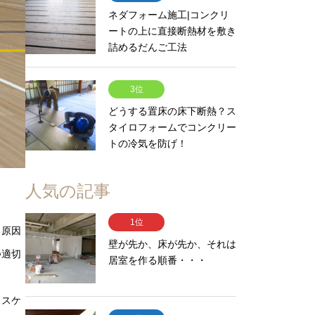
ネダフォーム施工|コンクリ
ートの上に直接断熱材を敷き
詰めるだんご工法
3位
どうする置床の床下断熱？ス
タイロフォームでコンクリー
トの冷気を防げ！
人気の記事
1位
る原因
壁が先か、床が先か、それは
つ適切
居室を作る順番・・・
、スケ