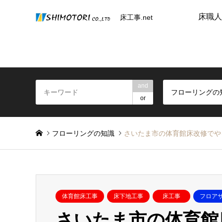
床職人
床工事.net
and
フローリングの
or
フローリングの知識
さいたま市の体育館床改修でや
体育館床工事
床下地工事
床工事
フロア
さいたま市の体育館