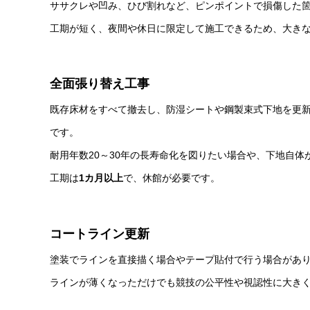
ササクレや凹み、ひび割れなど、ピンポイントで損傷した
工期が短く、夜間や休日に限定して施工できるため、大き
全面張り替え工事
既存床材をすべて撤去し、防湿シートや鋼製束式下地を更
です。
耐用年数20～30年の長寿命化を図りたい場合や、下地自
工期は
1カ月以上
で、休館が必要です。
コートライン更新
塗装でラインを直接描く場合やテープ貼付で行う場合があ
ラインが薄くなっただけでも競技の公平性や視認性に大き