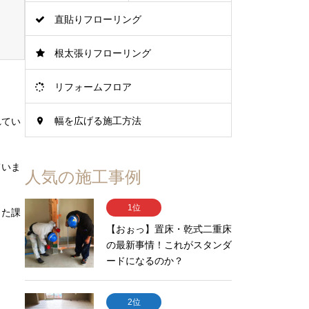
直貼りフローリング
根太張りフローリング
リフォームフロア
幅を広げる施工方法
れてい
ていま
人気の施工事例
1位
った課
【おぉっ】置床・乾式二重床
の最新事情！これがスタンダ
ードになるのか？
2位