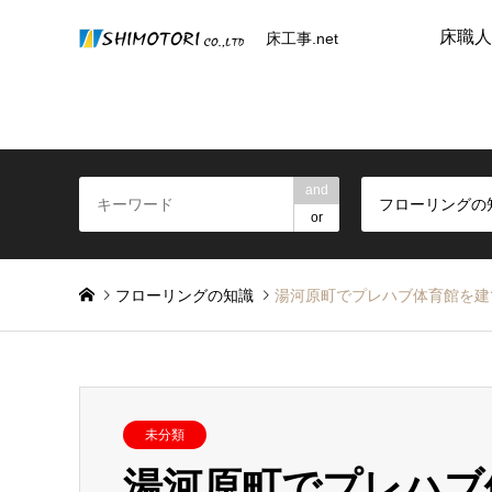
床職人
床工事.net
and
フローリングの
or
フローリングの知識
湯河原町でプレハブ体育館を建
未分類
湯河原町でプレハブ