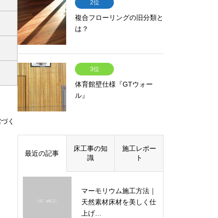
2位
複合フローリングの旧分類と
は？
3位
体育館壁仕様『GTウォー
ル』
館づく
床工事の知
施工レポー
最近の記事
識
ト
マーモリウム施工方法｜
天然素材床材を美しく仕
上げ…