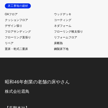
床工事毎の建材
OAフロア
ウッドデッキ
クッションフロア
コーティング
デザイン張り
ネダフォーム
フロアサンディング
フローリング根太張り
フローリング直張り
リフォームフロア
リペア
床断熱
置床・乾式二重床
鋼製床下地
昭和46年創業の老舗の床やさん
株式会社霜鳥