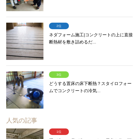
2位
ネダフォーム施工|コンクリートの上に直接
断熱材を敷き詰めるだ...
3位
どうする置床の床下断熱？スタイロフォー
ムでコンクリートの冷気...
人気の記事
1位