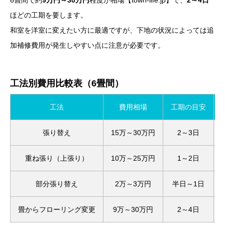
6畳間で約
9万円～30万円
程度が相場【town-life.jp】で、
2～4日
ほどの工期を要します。
和室を洋室に変えたい方に最適ですが、下地の状況によっては追
加補修費用が発生しやすい点に注意が必要です。
工法別費用比較表（6畳間）
工法
費用相場
工期の目安
張り替え
15万～30万円
2～3日
重ね張り（上張り）
10万～25万円
1～2日
部分張り替え
2万～3万円
半日～1日
畳からフローリング変更
9万～30万円
2～4日