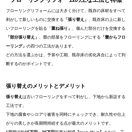
フローリングリフォームには大きく分けて、既存の床材をすべて
剥がして新しいものに交換する
「張り替え」
、既存床の上に新し
いフローリングを貼る「
重ね張り」
、傷んだ部分だけを交換する
「部分張り替え」
、畳の部屋をフローリングにする
「畳からフロ
ーリング」
の四つの工法があります。
どの方法を選ぶかは、予算や工期、既存床の劣化具合によって判
断するのがポイントです。
張り替えのメリットとデメリット
張り替え
は古いフローリングをすべて剥がし、下地から新設する
工法です。
下地の腐食やシロアリ被害を同時にチェックでき、耐久性や仕上
がりの美しさが長期間持続する点が最大のメリットです。
6畳間で約
15万円～30万円
程度が相場【town-life.jp】となり、工