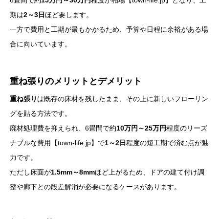
期は
2～3日
ほど要します。
一方で費用と工期が最もかかるため、予算や日程に余裕がある場
合に向いています。
重ね張りのメリットとデメリット
重ね張り
は既存の床材を残したまま、その上に新しいフローリン
グを貼る方法です。
廃材処理費を抑えられ、6畳間で約
10万円～25万円
程度のリーズ
ナブルな費用【town-life.jp】で
1～2日
程度の短工期で済む点が魅
力です。
ただし床面が
1.5mm～8mm
ほど上がるため、ドアの建て付け調
整や廊下との段差解消が必要になるケースがあります。