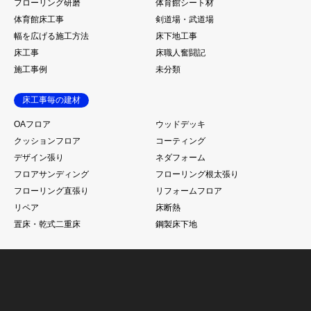
フローリング研磨
体育館シート材
体育館床工事
剣道場・武道場
幅を広げる施工方法
床下地工事
床工事
床職人奮闘記
施工事例
未分類
床工事毎の建材
OAフロア
ウッドデッキ
クッションフロア
コーティング
デザイン張り
ネダフォーム
フロアサンディング
フローリング根太張り
フローリング直張り
リフォームフロア
リペア
床断熱
置床・乾式二重床
鋼製床下地