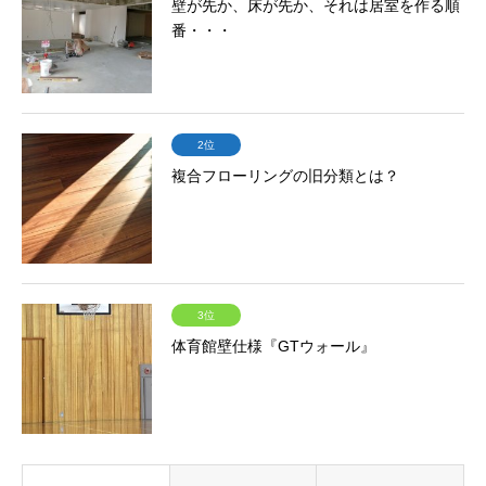
壁が先か、床が先か、それは居室を作る順
番・・・
2位
複合フローリングの旧分類とは？
3位
体育館壁仕様『GTウォール』