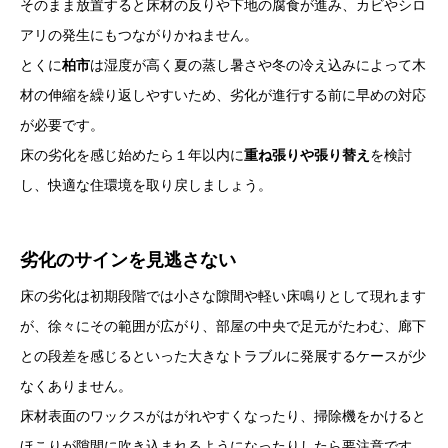
そのまま放置すると床材の反りや下地の腐食が進み、カビやシロ
アリの発生にもつながりかねません。
とくに
柏市
は湿度が高く夏の蒸し暑さや冬の冷え込みによって木
材の伸縮を繰り返しやすいため、劣化が進行する前に早めの対応
が必要です。
床の劣化を感じ始めたら１年以内に
重ね張りや張り替え
を検討
し、快適な住環境を取り戻しましょう。
劣化のサインを見逃さない
床の劣化は初期段階では小さな隙間や軽い床鳴りとして現れます
が、徐々にその範囲が広がり、部屋の中央で足元がたわむ、廊下
との段差を感じるといった大きなトラブルに発展するケースが少
なくありません。
床材表面のワックスがはがれやすくなったり、掃除機をかけると
ほこりが隙間に吹き込まれるようになったりしたら要注意です。