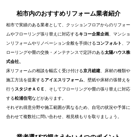
柏市内のおすすめリフォーム業者紹介
柏市で実績のある業者として、クッションフロアからのリフォー
ムやフローリング張り替えに対応する
キコー企業企画
、マンショ
ンリフォームやリノベーション全般を手掛ける
コンフォルト
、フ
ローリングや畳の交換・メンテナンスで定評のある
太陽ハウス株
式会社、
床リフォームの相談を幅広く受け付ける
京月総建
、床材の種類や
施工方法を提案する
アイエスリフォーム
、壁紙や床材の張替えを
行う
スタジオＡＣＥ
、そしてフローリングや畳の張り替えに対応
する
松浦住宅
などがあります。
それぞれ得意分野や施工範囲が異なるため、自宅の状況や予算に
合わせて複数社に問い合わせ、相見積もりを取りましょう。
業者選びで押さえたい４つのポイント