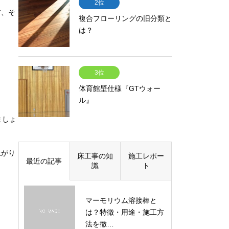
2位
方、そ
複合フローリングの旧分類と
は？
3位
体育館壁仕様『GTウォー
ル』
ましょ
上がり
床工事の知
施工レポー
最近の記事
識
ト
マーモリウム溶接棒と
は？特徴・用途・施工方
法を徹…