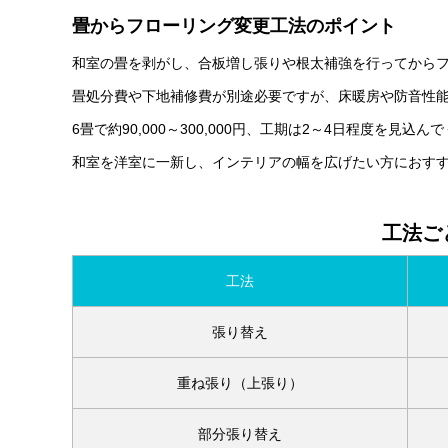
畳からフローリング変更工法のポイント
和室の畳を剥がし、合板増し張りや根太補強を行ってから
畳処分費や下地補修費が別途必要ですが、床暖房や防音性
6畳で約90,000～300,000円、工期は2～4日程度を見込ん
和室を洋室に一新し、インテリアの幅を広げたい方におす
工法ご
工法
張り替え
重ね張り（上張り）
部分張り替え