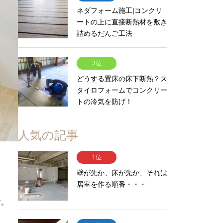
ネダフォーム施工|コンクリ
ートの上に直接断熱材を敷き
詰めるだんご工法
3位
どうする置床の床下断熱？ス
タイロフォームでコンクリー
トの冷気を防げ！
人気の記事
1位
壁が先か、床が先か、それは
居室を作る順番・・・
す。