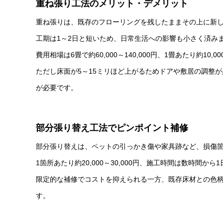
重ね張り工法のメリット・デメリット
重ね張りは、既存のフローリングを残したままその上に新
工期は1～2日と短いため、日常生活への影響も小さく済み
費用相場は6畳で約60,000～140,000円、1畳あたり約10,00
ただし床面が5～15ミリほど上がるためドアや敷居の調整
が必要です。
部分張り替え工法でピンポイント補修
部分張り替えは、ペットの引っかき傷や家具跡など、損傷
1箇所あたり約20,000～30,000円、施工時間は数時間か
限定的な補修でコストを抑えられる一方、既存床材との色
す。