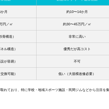
6か月
約10〜14か月
5万円／㎡
約30〜45万円／㎡
鉄骨構造）
非常に高い
パネル構造）
優秀だが高コスト
移設が容易）
不可
ツ交換可能）
低い（大規模改修必要）
が取れており、特に学校・地域スポーツ施設・民間ジムなどから注目を