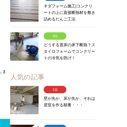
ネダフォーム施工|コンクリ
ートの上に直接断熱材を敷き
詰めるだんご工法
3位
どうする置床の床下断熱？ス
タイロフォームでコンクリー
トの冷気を防げ！
しま
人気の記事
1位
。
壁が先か、床が先か、それは
居室を作る順番・・・