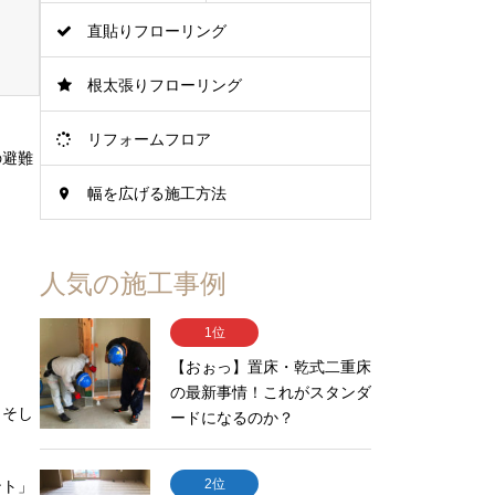
直貼りフローリング
根太張りフローリング
リフォームフロア
の避難
幅を広げる施工方法
人気の施工事例
1位
【おぉっ】置床・乾式二重床
の最新事情！これがスタンダ
、そし
ードになるのか？
2位
ント」