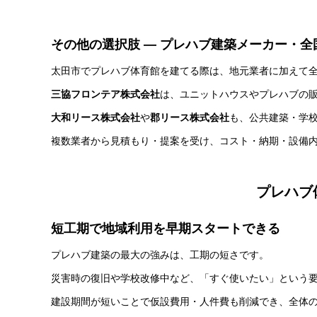
その他の選択肢 ― プレハブ建築メーカー・全
太田市でプレハブ体育館を建てる際は、地元業者に加えて
三協フロンテア株式会社
は、ユニットハウスやプレハブの
大和リース株式会社
や
郡リース株式会社
も、公共建築・学
複数業者から見積もり・提案を受け、コスト・納期・設備
プレハブ
短工期で地域利用を早期スタートできる
プレハブ建築の最大の強みは、工期の短さです。
災害時の復旧や学校改修中など、「すぐ使いたい」という
建設期間が短いことで仮設費用・人件費も削減でき、全体