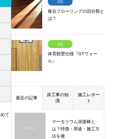
2位
複合フローリングの旧分類と
は？
3位
体育館壁仕様『GTウォー
ル』
床工事の知
施工レポー
最近の記事
識
ト
集めて
マーモリウム溶接棒と
は？特徴・用途・施工方
法を徹…