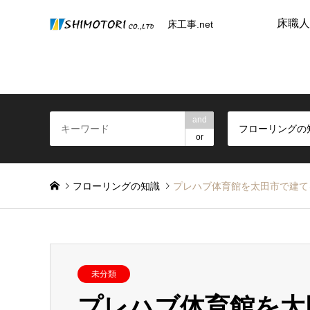
床職人
床工事.net
and
フローリングの
or
フローリングの知識
プレハブ体育館を太田市で建て
未分類
プレハブ体育館を太