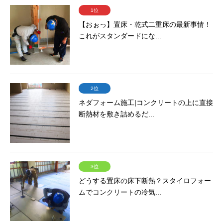
1位
【おぉっ】置床・乾式二重床の最新事情！
これがスタンダードにな...
2位
ネダフォーム施工|コンクリートの上に直接
断熱材を敷き詰めるだ...
3位
どうする置床の床下断熱？スタイロフォー
ムでコンクリートの冷気...