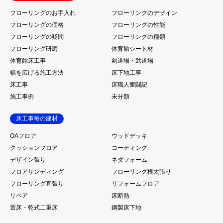
フローリングのお手入れ
フローリングのデザイン
フローリングの価格
フローリングの性能
フローリングの疑問
フローリングの種類
フローリング研磨
体育館シート材
体育館床工事
剣道場・武道場
幅を広げる施工方法
床下地工事
床工事
床職人奮闘記
施工事例
未分類
床工事毎の建材
OAフロア
ウッドデッキ
クッションフロア
コーティング
デザイン張り
ネダフォーム
フロアサンディング
フローリング根太張り
フローリング直張り
リフォームフロア
リペア
床断熱
置床・乾式二重床
鋼製床下地