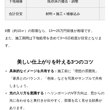
下地補修
既存床の撤去・調整
合計目安
材料＋施工＋補修込み
約1
6畳（約10㎡）の部屋なら、13〜25万円前後が相場です。
また、施工期間は下地処理を含めて3〜5日程度が目安となりま
す。
美しい仕上がりを叶える3つのコツ
具体的なイメージを共有する：
施工前に「理想の雰囲気」
「家具とのバランス」「色味」などを写真やサンプルで共有
しましょう。
光の入り方を意識する：
ヘリンボーンのV字方向は、窓からの
光に合わせると奥行きが出やすく、部屋を広く見せる効果が
あります。