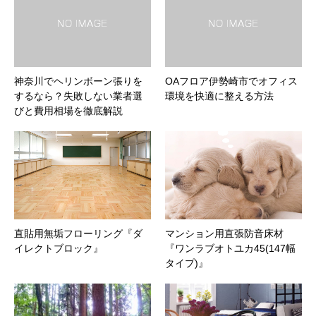
神奈川でヘリンボーン張りを
OAフロア伊勢崎市でオフィス
するなら？失敗しない業者選
環境を快適に整える方法
びと費用相場を徹底解説
直貼用無垢フローリング『ダ
マンション用直張防音床材
イレクトブロック』
『ワンラブオトユカ45(147幅
タイプ)』