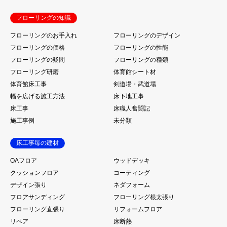
フローリングの知識
フローリングのお手入れ
フローリングのデザイン
フローリングの価格
フローリングの性能
フローリングの疑問
フローリングの種類
フローリング研磨
体育館シート材
体育館床工事
剣道場・武道場
幅を広げる施工方法
床下地工事
床工事
床職人奮闘記
施工事例
未分類
床工事毎の建材
OAフロア
ウッドデッキ
クッションフロア
コーティング
デザイン張り
ネダフォーム
フロアサンディング
フローリング根太張り
フローリング直張り
リフォームフロア
リペア
床断熱