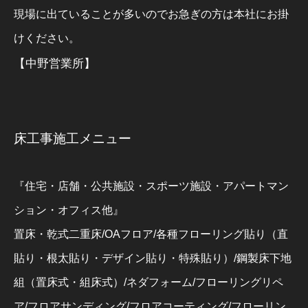
現場に出ていることが多いのでお急ぎの方は本社にお掛
けください。
【中野営業所】
床工事施工メニュー
『住宅・店舗・公共施設・スポーツ施設・アパートマン
ション・オフィス他』
置床・乾式二重床/OAフロア/各種フローリング貼り（直
貼り・根太貼り・デザイン貼り・特殊貼り）/鋼製床下地
組（置床式・組床式）/ネダフォーム/フローリングリペ
ア/フロアサンディング/フロアコーティング/フローリン