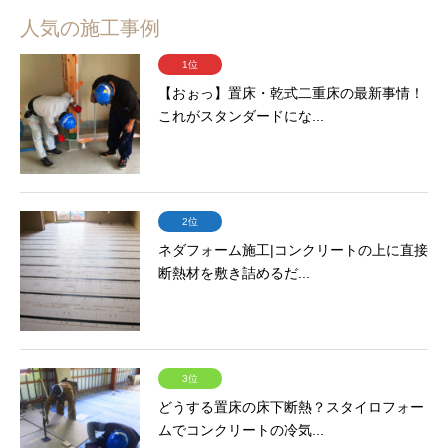
人気の施工事例
1位
【おぉっ】置床・乾式二重床の最新事情！
これがスタンダードにな...
2位
ネダフォーム施工|コンクリートの上に直接
断熱材を敷き詰めるだ...
3位
どうする置床の床下断熱？スタイロフォー
ムでコンクリートの冷気...