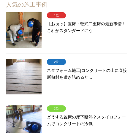
人気の施工事例
1位
【おぉっ】置床・乾式二重床の最新事情！
これがスタンダードにな...
2位
ネダフォーム施工|コンクリートの上に直接
断熱材を敷き詰めるだ...
3位
どうする置床の床下断熱？スタイロフォー
ムでコンクリートの冷気...