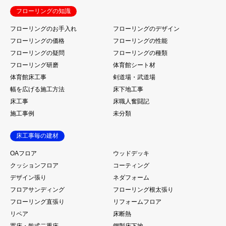
フローリングの知識
フローリングのお手入れ
フローリングのデザイン
フローリングの価格
フローリングの性能
フローリングの疑問
フローリングの種類
フローリング研磨
体育館シート材
体育館床工事
剣道場・武道場
幅を広げる施工方法
床下地工事
床工事
床職人奮闘記
施工事例
未分類
床工事毎の建材
OAフロア
ウッドデッキ
クッションフロア
コーティング
デザイン張り
ネダフォーム
フロアサンディング
フローリング根太張り
フローリング直張り
リフォームフロア
リペア
床断熱