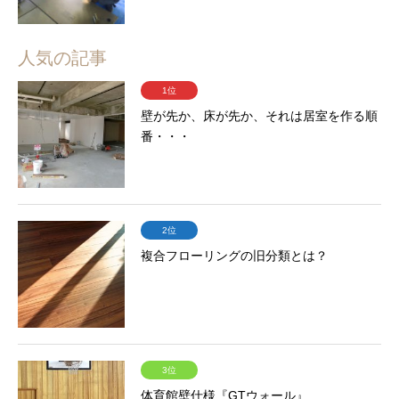
人気の記事
1位
壁が先か、床が先か、それは居室を作る順
番・・・
2位
複合フローリングの旧分類とは？
3位
体育館壁仕様『GTウォール』