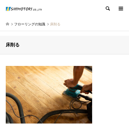
検索
フローリングの知識
床削る
床削る