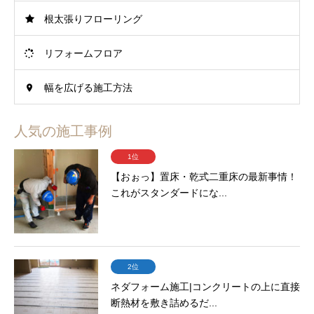
根太張りフローリング
リフォームフロア
幅を広げる施工方法
人気の施工事例
1位
【おぉっ】置床・乾式二重床の最新事情！
これがスタンダードにな...
2位
ネダフォーム施工|コンクリートの上に直接
断熱材を敷き詰めるだ...