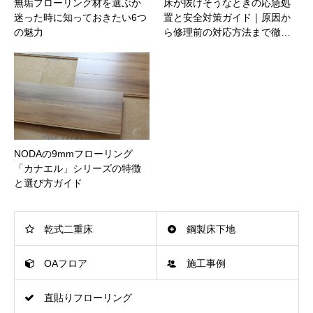
無垢フローリング材を選ぶか
床が抜けそうなときの応急処
迷った時に知っておきたい6つ
置と安全対策ガイド｜原因か
の魅力
ら修理前の対応方法まで徹…
NODAの9mmフローリング
「カナエル」シリーズの特徴
と選び方ガイド
乾式二重床
鋼製床下地
OAフロア
施工事例
直貼りフローリング