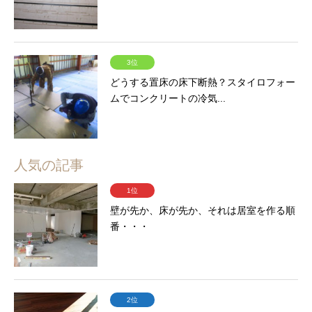
3位
どうする置床の床下断熱？スタイロフォー
ムでコンクリートの冷気...
人気の記事
1位
壁が先か、床が先か、それは居室を作る順
番・・・
2位