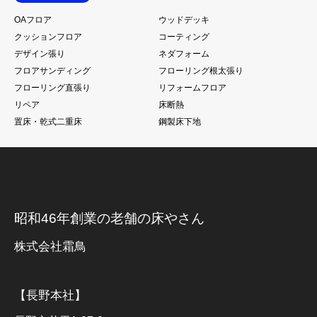
OAフロア
ウッドデッキ
クッションフロア
コーティング
デザイン張り
ネダフォーム
フロアサンディング
フローリング根太張り
フローリング直張り
リフォームフロア
リペア
床断熱
置床・乾式二重床
鋼製床下地
昭和46年創業の老舗の床やさん
株式会社霜鳥
【長野本社】