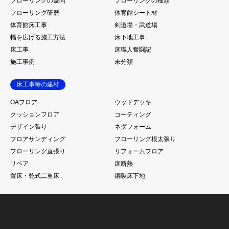
フローリングの疑問
フローリングの種類
フローリング研磨
体育館シート材
体育館床工事
剣道場・武道場
幅を広げる施工方法
床下地工事
床工事
床職人奮闘記
施工事例
未分類
床工事毎の建材
OAフロア
ウッドデッキ
クッションフロア
コーティング
デザイン張り
ネダフォーム
フロアサンディング
フローリング根太張り
フローリング直張り
リフォームフロア
リペア
床断熱
置床・乾式二重床
鋼製床下地