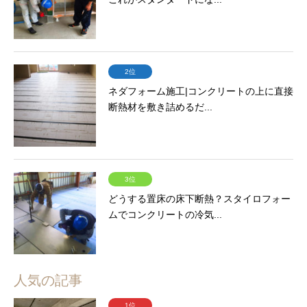
2位
ネダフォーム施工|コンクリートの上に直接
断熱材を敷き詰めるだ...
3位
どうする置床の床下断熱？スタイロフォー
ムでコンクリートの冷気...
人気の記事
1位