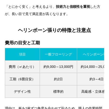
「とにかく安く」と考えるより、
技術力と信頼性を重視
した方
が、長い目で見て満足度が高くなります。
ヘリンボーン張りの特徴と注意点
費用の目安と工期
項目
一般フローリング
ヘリンボーン張
費用（㎡あたり）
約9,000～13,000円
約14,000～25,00
工期（6畳目安）
約2日
約3～4日
デザイン性
標準的
高級感・立体感あ
理由は、板を1枚ずつ角度を合わせて貼るため、職人の作業時間