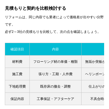
見積もりと契約を比較検討する
リフォームは、同じ内容でも業者によって価格差が出やすい分野
です。
必ず2～3社の見積もりを比較して、次の点を確認しましょう。
確認項目
内容
理
材料費
フローリング材の単価・種類
無垢か突板かで
施工費
張り方・工期・人件費
ヘリンボーンは
下地処理費
既存床の撤去・調整
仕上がりの美
保証内容
工事保証・アフターケア
不具合時の