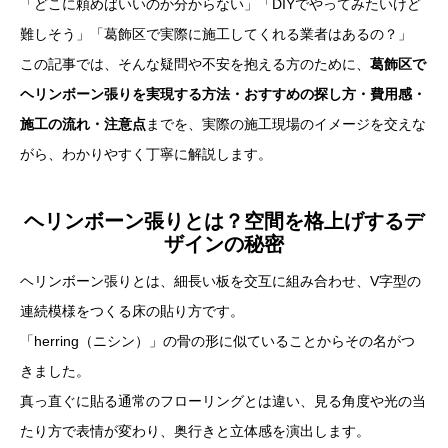
「どこに頼めばいいのか分からない」「DIYでやってみたいけど
難しそう」「葛飾区で実際に施工してくれる業者はあるの？」
この記事では、そんな疑問や不安を抱える方のために、
葛飾区で
ヘリンボーン張りを実現する方法・おすすめの探し方・費用感・
施工の流れ・注意点
までを、実際の施工現場のイメージを交えな
がら、わかりやすく丁寧に解説します。
ヘリンボーン張りとは？空間を格上げするデ
ザインの秘密
ヘリンボーン張りとは、細長い板を交互に組み合わせ、V字型の
連続模様をつくる床の貼り方です。
「herring（ニシン）」の骨の形に似ていることからその名がつ
きました。
真っ直ぐに貼る通常のフローリングとは違い、見る角度や光の当
たり方で表情が変わり、奥行きと立体感を演出します。