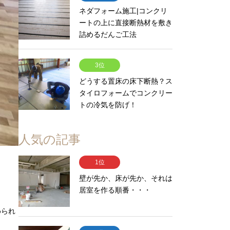
ネダフォーム施工|コンクリ
ートの上に直接断熱材を敷き
詰めるだんご工法
3位
どうする置床の床下断熱？ス
タイロフォームでコンクリー
トの冷気を防げ！
人気の記事
1位
壁が先か、床が先か、それは
居室を作る順番・・・
められ