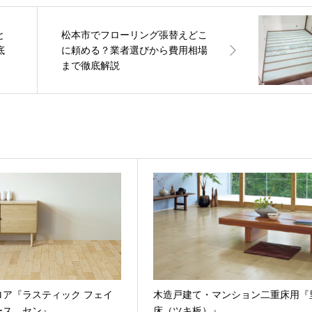
と
松本市でフローリング張替えどこ
底
に頼める？業者選びから費用相場
まで徹底解説
ロア『ラスティック フェイ
木造戸建て・マンション二重床用『
ース セン』
床（ツキ板）』