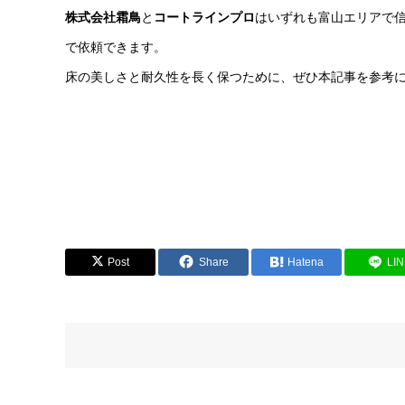
株式会社霜鳥
と
コートラインプロ
はいずれも富山エリアで
で依頼できます。
床の美しさと耐久性を長く保つために、ぜひ本記事を参考
Post
Share
Hatena
LI