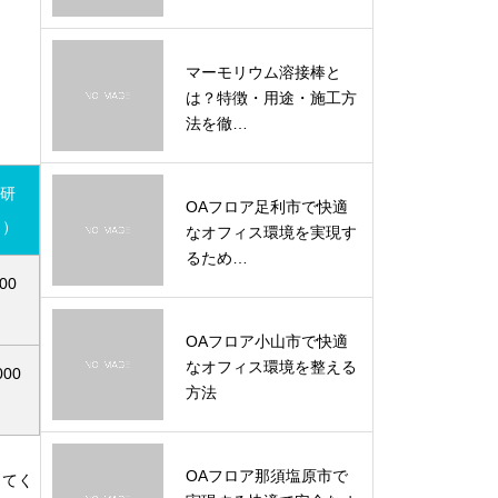
マーモリウム溶接棒と
は？特徴・用途・施工方
法を徹…
研
OAフロア足利市で快適
㎡）
なオフィス環境を実現す
るため…
00
OAフロア小山市で快適
なオフィス環境を整える
000
方法
OAフロア那須塩原市で
してく