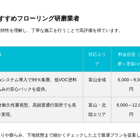
すすめフローリング研磨業者
域特性を理解し、丁寧な施工を行うことで高評価を得ています。
徴
対応エリ
料金目安（
ア
磨＋塗装/
aシステム導入で99％集塵、低VOC塗料
富山全域
6,000～9,0
込みの安心パックを提供。
円
け耐久性重視型。高頻度通行箇所でも長
富山・北
8,000～12,
を実現。
陸エリア
円
反りや膨らみ、下地状態まで細かくチェックした上で最適プランを提案