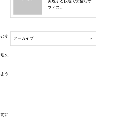
実現する快適で安全なオ
フィス…
み
とす
や耐久
いよう
約前に