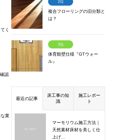
2位
複合フローリングの旧分類と
は？
してく
3位
体育館壁仕様『GTウォー
ル』
確認
床工事の知
施工レポー
最近の記事
識
ト
適な業
マーモリウム施工方法｜
天然素材床材を美しく仕
上げ…