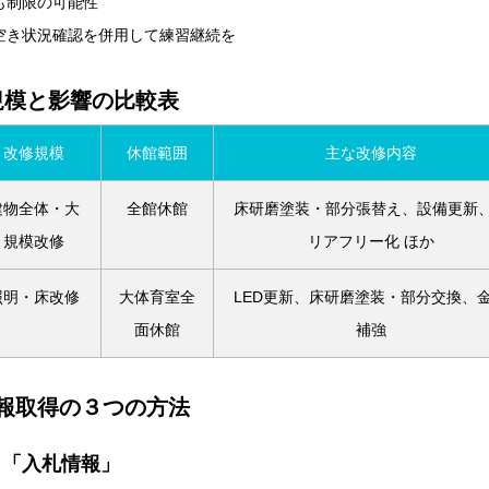
も制限の可能性
空き状況確認を併用して練習継続を
規模と影響の比較表
改修規模
休館範囲
主な改修内容
建物全体・大
全館休館
床研磨塗装・部分張替え、設備更新
規模改修
リアフリー化 ほか
照明・床改修
大体育室全
LED更新、床研磨塗装・部分交換、
面休館
補強
報取得の３つの方法
と「入札情報」