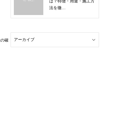
は？特徴・用途・施工方
法を徹…
性の確