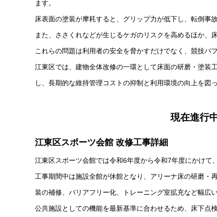
ます。
床表面の塗装が摩耗すると、グリップ力が低下し、転倒事
また、ささくれなどが生じるケガのリスクを高めるほか、
これらの問題は利用者の安全を脅かすだけでなく、競技パ
江東区では、建物全体改修の一環として床面の研磨・塗装
し、長期的な維持管理コストの抑制と利用環境の向上を図
現在進行
江東区スポーツ会館 改修工事詳細
江東区スポーツ会館では令和6年度から令和7年度にかけて
工事期間中は施設全館が休館となり、アリーナ床の研磨・
装の補修、バリアフリー化、トレーニング室拡充など幅広
公共施設としての機能を最新基準に合わせるため、床下点