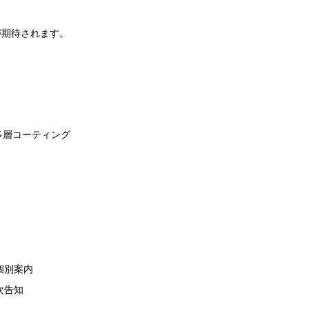
が期待されます。
多層コーティング
個別案内
次告知