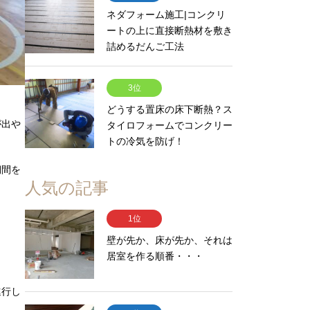
ネダフォーム施工|コンクリ
ートの上に直接断熱材を敷き
詰めるだんご工法
3位
どうする置床の床下断熱？ス
が出や
タイロフォームでコンクリー
トの冷気を防げ！
期間を
人気の記事
1位
壁が先か、床が先か、それは
居室を作る順番・・・
進行し