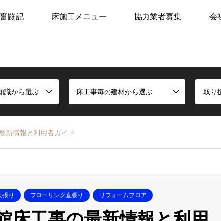
奮闘記
床施工メニュー
協力業者募集
会
知識から選ぶ
床工事毎の建材から選ぶ
取り
最新情報と利用者ガイド
太張り
フローリング直張り
リフォームフロア
館床工事の最新情報と利用