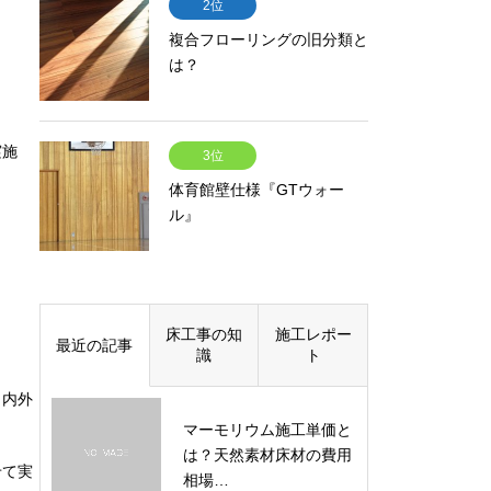
2位
複合フローリングの旧分類と
は？
。
実施
3位
体育館壁仕様『GTウォー
ル』
床工事の知
施工レポー
最近の記事
識
ト
、内外
マーモリウム施工単価と
は？天然素材床材の費用
せて実
相場…