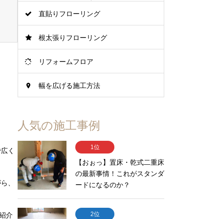
直貼りフローリング
根太張りフローリング
リフォームフロア
幅を広げる施工方法
」
人気の施工事例
1位
で広く
【おぉっ】置床・乾式二重床
の最新事情！これがスタンダ
がら、
ードになるのか？
2位
紹介