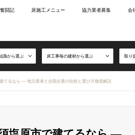
奮闘記
床施工メニュー
協力業者募集
会
知識から選ぶ
床工事毎の建材から選ぶ
取り
建てるなら ― 地元業者と全国企業の比較と選び方徹底解説
須塩原市で建てるなら ―