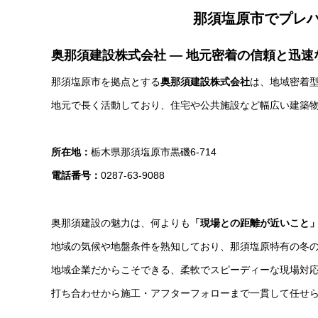
那須塩原市でプレ
奥那須建設株式会社 ― 地元密着の信頼と迅速
那須塩原市を拠点とする
奥那須建設株式会社
は、地域密着
地元で長く活動しており、住宅や公共施設など幅広い建築
所在地：
栃木県那須塩原市黒磯6-714
電話番号：
0287-63-9088
奥那須建設の魅力は、何よりも
「現場との距離が近いこと
地域の気候や地盤条件を熟知しており、那須塩原特有の冬
地域企業だからこそできる、柔軟でスピーディーな現場対
打ち合わせから施工・アフターフォローまで一貫して任せ