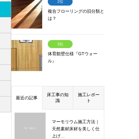
2位
複合フローリングの旧分類と
は？
3位
体育館壁仕様『GTウォー
ル』
床工事の知
施工レポー
最近の記事
識
ト
マーモリウム施工方法｜
天然素材床材を美しく仕
上げ…