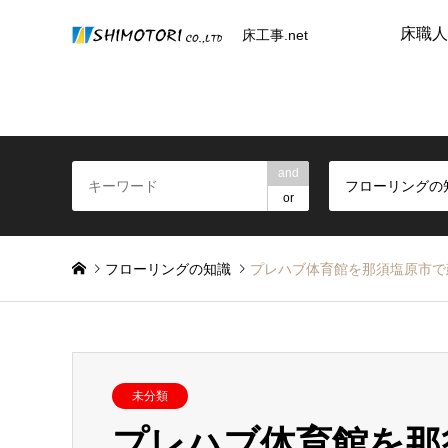
床職人
床工事.net
and
フローリングの
or
フローリングの知識
プレハブ体育館を那須塩原市で
未分類
プレハブ体育館を那