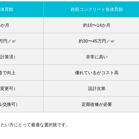
ブ体育館
鉄筋コンクリート造体育館
6か月
約10〜14か月
5万円／㎡
約30〜45万円／㎡
造計算済）
非常に高い
造で向上
優れているがコスト高
観変更可）
設計次第
ル交換可）
定期改修が必要
てたい方にとって最適な選択肢です。