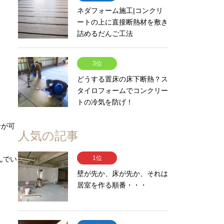
ネダフォーム施工|コンクリ
ートの上に直接断熱材を敷き
詰めるだんご工法
3位
どうする置床の床下断熱？ス
タイロフォームでコンクリー
トの冷気を防げ！
計が可
人気の記事
1位
んでい
壁が先か、床が先か、それは
居室を作る順番・・・