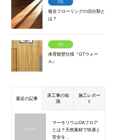
2位
複合フローリングの旧分類と
は？
3位
体育館壁仕様『GTウォー
ル』
床工事の知
施工レポー
最近の記事
識
ト
マーモリウムOAフロア
とは？天然素材で快適と
安全を…