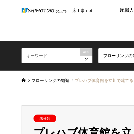
床職人
床工事.net
and
フローリングの
or
フローリングの知識
プレハブ体育館を立川で建てる
未分類
プレハブ体育館を立