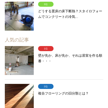
3位
どうする置床の床下断熱？スタイロフォー
ムでコンクリートの冷気...
人気の記事
1位
壁が先か、床が先か、それは居室を作る順
番・・・
2位
複合フローリングの旧分類とは？