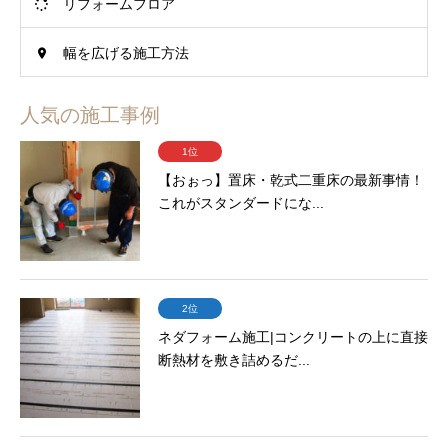
リフォームフロア
幅を広げる施工方法
人気の施工事例
1位
【おぉっ】置床・乾式二重床の最新事情！
これがスタンダードにな...
2位
ネダフォーム施工|コンクリートの上に直接
断熱材を敷き詰めるだ...