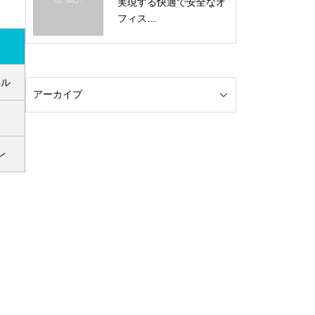
実現する快適で安全なオ
フィス…
ール
設
ン