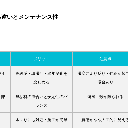
る違いとメンテナンス性
メリット
注意点
香り
高級感・調湿性・経年変化を
湿度により反り・伸縮が起
楽しめる
場合あり
を抑
無垢材の風合いと安定性のバ
研磨回数が限られる
ランス
。
水回りにも対応・施工が簡単
質感がやや人工的に見え