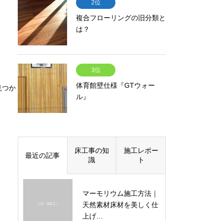
2位
複合フローリングの旧分類と
は？
3位
体育館壁仕様『GTウォー
見つか
ル』
床工事の知
施工レポー
最近の記事
識
ト
マーモリウム施工方法｜
天然素材床材を美しく仕
上げ…