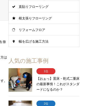
直貼りフローリング
根太張りフローリング
リフォームフロア
幅を広げる施工方法
を放
う方は
人気の施工事例
1位
【おぉっ】置床・乾式二重床
ます。
の最新事情！これがスタンダ
ードになるのか？
2位