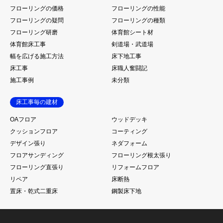
フローリングの価格
フローリングの性能
フローリングの疑問
フローリングの種類
フローリング研磨
体育館シート材
体育館床工事
剣道場・武道場
幅を広げる施工方法
床下地工事
床工事
床職人奮闘記
施工事例
未分類
床工事毎の建材
OAフロア
ウッドデッキ
クッションフロア
コーティング
デザイン張り
ネダフォーム
フロアサンディング
フローリング根太張り
フローリング直張り
リフォームフロア
リペア
床断熱
置床・乾式二重床
鋼製床下地