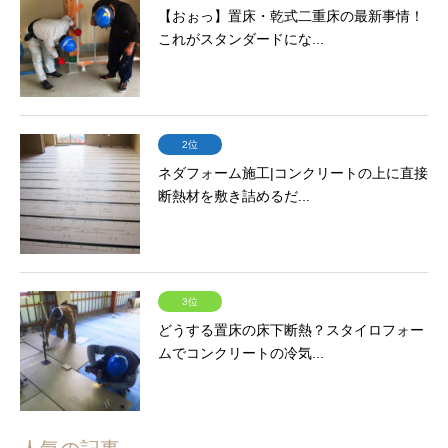
【おぉっ】置床・乾式二重床の最新事情！
これがスタンダードにな...
2位
ネダフォーム施工|コンクリートの上に直接
断熱材を敷き詰めるだ...
3位
どうする置床の床下断熱？スタイロフォー
ムでコンクリートの冷気...