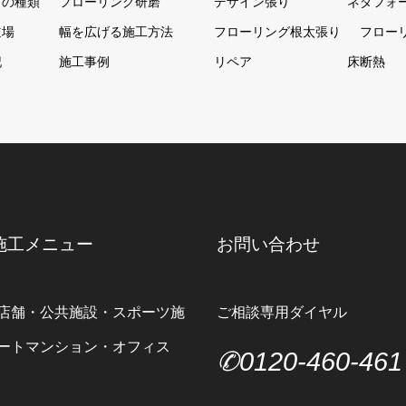
グの種類
フローリング研磨
デザイン張り
ネダフォ
道場
幅を広げる施工方法
フローリング根太張り
フロー
記
施工事例
リペア
床断熱
施工メニュー
お問い合わせ
店舗・公共施設・スポーツ施
ご相談専用ダイヤル
ートマンション・オフィス
✆0120-460-461