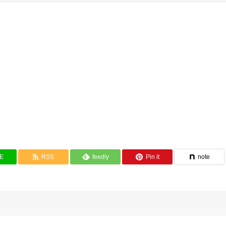
NE
RSS
feedly
Pin it
note