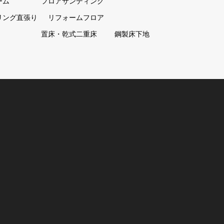
ーム
フロアサンディング
リング直張り
リフォームフロア
置床・乾式二重床
鋼製床下地