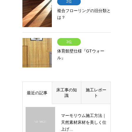
2位
複合フローリングの旧分類と
は？
3位
体育館壁仕様『GTウォー
ル』
床工事の知
施工レポー
最近の記事
識
ト
マーモリウム施工方法｜
天然素材床材を美しく仕
上げ…