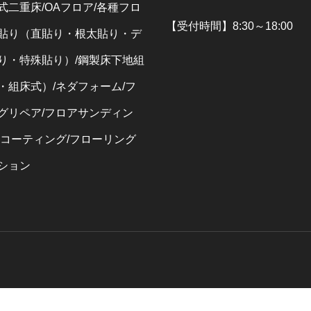
式二重床/OAフロア/各種フロ
【受付時間】8:30～18:00
貼り（直貼り・根太貼り・デ
り・特殊貼り）/鋼製床下地組
・組床式）/ネダフォーム/フ
グリペア/フロアサンディン
アコーティング/フローリング
ション