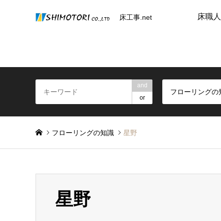
床職人
床工事.net
and
フローリングの
or
フローリングの知識
星野
星野