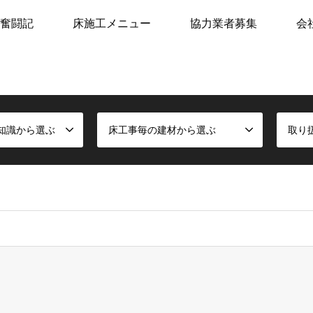
奮闘記
床施工メニュー
協力業者募集
会
知識から選ぶ
床工事毎の建材から選ぶ
取り