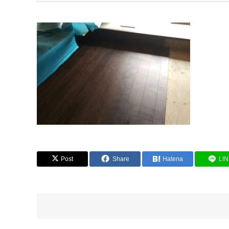
Post
Share
Hatena
LI