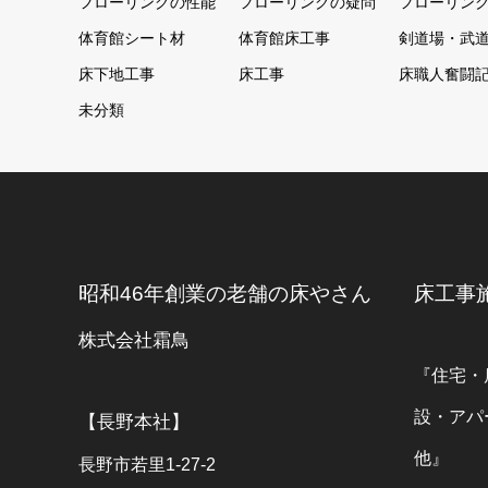
フローリングの性能
フローリングの疑問
フローリン
体育館シート材
体育館床工事
剣道場・武
床下地工事
床工事
床職人奮闘
未分類
昭和46年創業の老舗の床やさん
床工事
株式会社霜鳥
『住宅・
設・アパ
【長野本社】
他』
長野市若里1-27-2