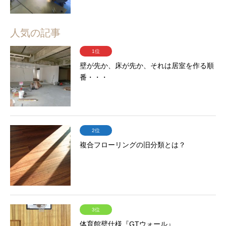
人気の記事
1位
壁が先か、床が先か、それは居室を作る順
番・・・
2位
複合フローリングの旧分類とは？
3位
体育館壁仕様『GTウォール』