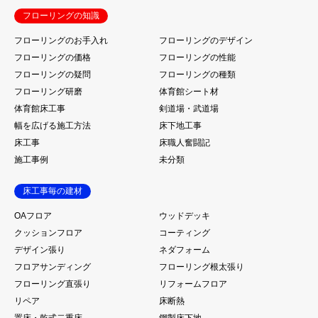
フローリングの知識
フローリングのお手入れ
フローリングのデザイン
フローリングの価格
フローリングの性能
フローリングの疑問
フローリングの種類
フローリング研磨
体育館シート材
体育館床工事
剣道場・武道場
幅を広げる施工方法
床下地工事
床工事
床職人奮闘記
施工事例
未分類
床工事毎の建材
OAフロア
ウッドデッキ
クッションフロア
コーティング
デザイン張り
ネダフォーム
フロアサンディング
フローリング根太張り
フローリング直張り
リフォームフロア
リペア
床断熱