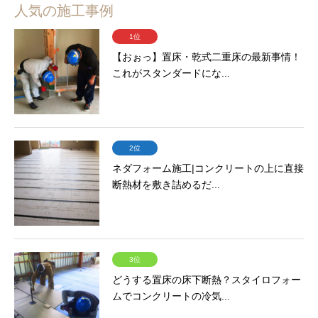
人気の施工事例
1位
【おぉっ】置床・乾式二重床の最新事情！
これがスタンダードにな...
2位
ネダフォーム施工|コンクリートの上に直接
断熱材を敷き詰めるだ...
3位
どうする置床の床下断熱？スタイロフォー
ムでコンクリートの冷気...