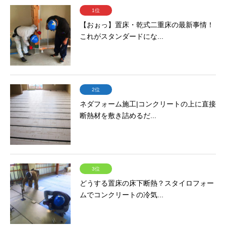
1位
【おぉっ】置床・乾式二重床の最新事情！
これがスタンダードにな...
2位
ネダフォーム施工|コンクリートの上に直接
断熱材を敷き詰めるだ...
3位
どうする置床の床下断熱？スタイロフォー
ムでコンクリートの冷気...