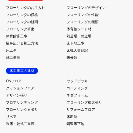
フローリングのお手入れ
フローリングのデザイン
フローリングの価格
フローリングの性能
フローリングの疑問
フローリングの種類
フローリング研磨
体育館シート材
体育館床工事
剣道場・武道場
幅を広げる施工方法
床下地工事
床工事
床職人奮闘記
施工事例
未分類
床工事毎の建材
OAフロア
ウッドデッキ
クッションフロア
コーティング
デザイン張り
ネダフォーム
フロアサンディング
フローリング根太張り
フローリング直張り
リフォームフロア
リペア
床断熱
置床・乾式二重床
鋼製床下地