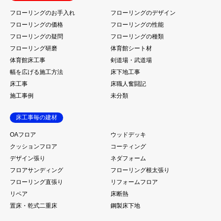
フローリングのお手入れ
フローリングのデザイン
フローリングの価格
フローリングの性能
フローリングの疑問
フローリングの種類
フローリング研磨
体育館シート材
体育館床工事
剣道場・武道場
幅を広げる施工方法
床下地工事
床工事
床職人奮闘記
施工事例
未分類
床工事毎の建材
OAフロア
ウッドデッキ
クッションフロア
コーティング
デザイン張り
ネダフォーム
フロアサンディング
フローリング根太張り
フローリング直張り
リフォームフロア
リペア
床断熱
置床・乾式二重床
鋼製床下地