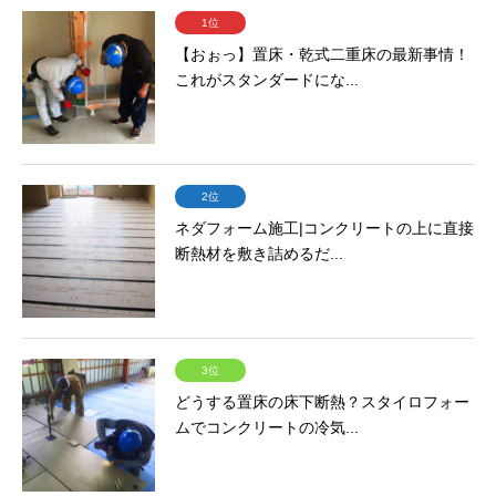
1位
【おぉっ】置床・乾式二重床の最新事情！
これがスタンダードにな...
2位
ネダフォーム施工|コンクリートの上に直接
断熱材を敷き詰めるだ...
3位
どうする置床の床下断熱？スタイロフォー
ムでコンクリートの冷気...