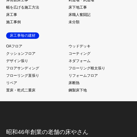
体育館床工事
剣道場・武道場
幅を広げる施工方法
床下地工事
床工事
床職人奮闘記
施工事例
未分類
床工事毎の建材
OAフロア
ウッドデッキ
クッションフロア
コーティング
デザイン張り
ネダフォーム
フロアサンディング
フローリング根太張り
フローリング直張り
リフォームフロア
リペア
床断熱
置床・乾式二重床
鋼製床下地
昭和46年創業の老舗の床やさん