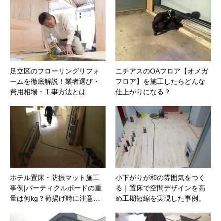
足立区のフローリングリフォ
ニチアスのOAフロア【オメガ
ームを徹底解説！業者選び・
フロア】を施工したらどんな
費用相場・工事方法とは
仕上がりになる？
ホテル置床・防振マット施工
小下がりが和の雰囲気をつく
事例|パーティクルボードの重
る｜置床で空間デザインを高
量は何kg？荷揚げ時に注意…
め工期短縮を実現した事例。