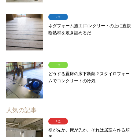
2位
ネダフォーム施工|コンクリートの上に直接
断熱材を敷き詰めるだ...
3位
どうする置床の床下断熱？スタイロフォー
ムでコンクリートの冷気...
人気の記事
1位
壁が先か、床が先か、それは居室を作る順