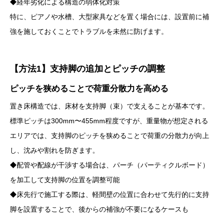
◆経年劣化による構造の弱体化対策
特に、ピアノや水槽、大型家具などを置く場合には、設置前に補
強を施しておくことでトラブルを未然に防げます。
【方法1】支持脚の追加とピッチの調整
ピッチを狭めることで荷重分散力を高める
置き床構造では、床材を支持脚（束）で支えることが基本です。
標準ピッチは300mm〜455mm程度ですが、重量物が想定される
エリアでは、支持脚のピッチを狭めることで荷重の分散力が向上
し、沈みや割れを防ぎます。
◆配管や配線が干渉する場合は、パーチ（パーティクルボード）
を加工して支持脚の位置を調整可能
◆床先行で施工する際は、軽間壁の位置に合わせて先行的に支持
脚を設置することで、後からの補強が不要になるケースも