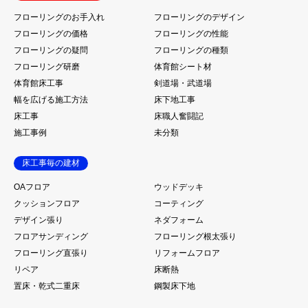
フローリングのお手入れ
フローリングのデザイン
フローリングの価格
フローリングの性能
フローリングの疑問
フローリングの種類
フローリング研磨
体育館シート材
体育館床工事
剣道場・武道場
幅を広げる施工方法
床下地工事
床工事
床職人奮闘記
施工事例
未分類
床工事毎の建材
OAフロア
ウッドデッキ
クッションフロア
コーティング
デザイン張り
ネダフォーム
フロアサンディング
フローリング根太張り
フローリング直張り
リフォームフロア
リペア
床断熱
置床・乾式二重床
鋼製床下地