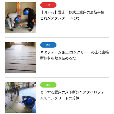
1位
【おぉっ】置床・乾式二重床の最新事情！
これがスタンダードにな...
2位
ネダフォーム施工|コンクリートの上に直接
断熱材を敷き詰めるだ...
3位
どうする置床の床下断熱？スタイロフォー
ムでコンクリートの冷気...