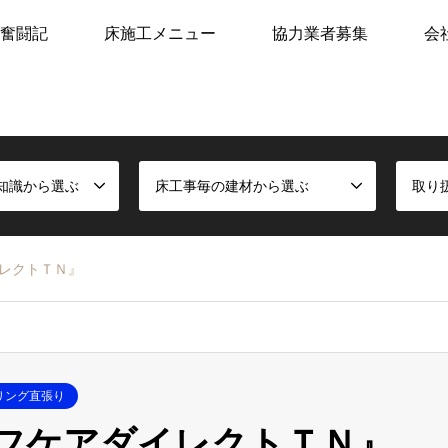
奮闘記
床施工メニュー
協力業者募集
会
知識から選ぶ
床工事毎の建材から選ぶ
取り
レクトＴＮ』
リング直張り
フケアダイレクトＴＮ』