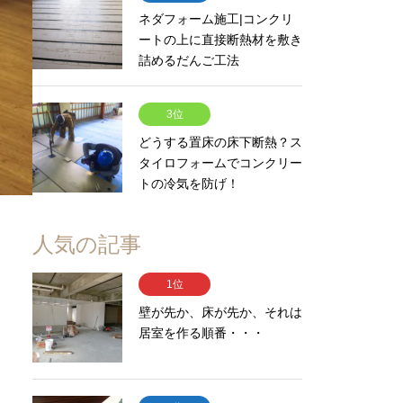
ネダフォーム施工|コンクリ
ートの上に直接断熱材を敷き
詰めるだんご工法
3位
どうする置床の床下断熱？ス
タイロフォームでコンクリー
トの冷気を防げ！
人気の記事
1位
壁が先か、床が先か、それは
居室を作る順番・・・