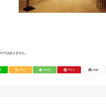
ものではありません。
NE
RSS
feedly
Pin it
note