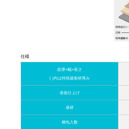
仕様
総厚×幅×長さ
( )内は特殊緩衝材厚み
表面仕上げ
基材
梱包入数