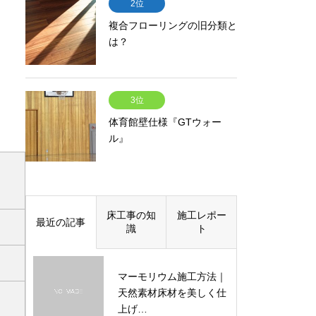
2位
複合フローリングの旧分類と
は？
3位
体育館壁仕様『GTウォー
ル』
床工事の知
施工レポー
最近の記事
識
ト
マーモリウム施工方法｜
天然素材床材を美しく仕
上げ…