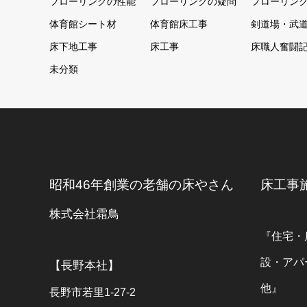
フローリングの性能
フローリングの疑問
フローリン
体育館シート材
体育館床工事
剣道場・武
床下地工事
床工事
床職人奮闘
未分類
昭和46年創業の老舗の床やさん
床工事
株式会社霜鳥
『住宅・
設・アパ
【長野本社】
他』
長野市若里1-27-2