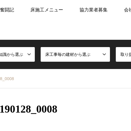
奮闘記
床施工メニュー
協力業者募集
会
知識から選ぶ
床工事毎の建材から選ぶ
取り
_0008
0128_0008