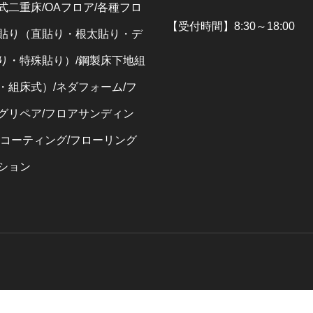
式二重床/OAフロア/各種フロ
【受付時間】8:30～18:00
貼り（直貼り・根太貼り・デ
り・特殊貼り）/鋼製床下地組
・組床式）/ネダフォーム/フ
グリペア/フロアサンディン
アコーティング/フローリング
ション