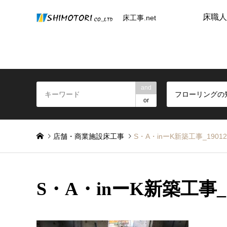
床職人
床工事.net
and
フローリングの
or
店舗・商業施設床工事
S・A・inーK新築工事_190128
S・A・inーK新築工事_19