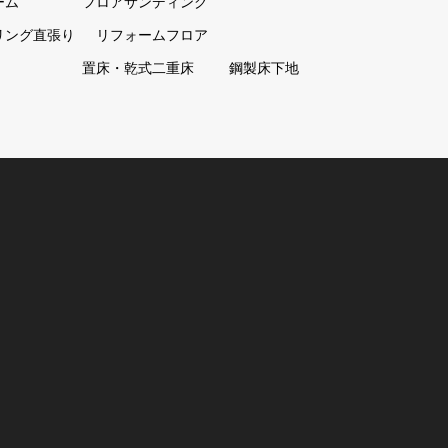
ーム
フロアサンディング
リング直張り
リフォームフロア
置床・乾式二重床
鋼製床下地