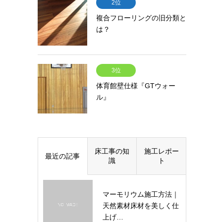
2位
複合フローリングの旧分類と
は？
3位
体育館壁仕様『GTウォー
ル』
床工事の知
施工レポー
最近の記事
識
ト
マーモリウム施工方法｜
天然素材床材を美しく仕
上げ…