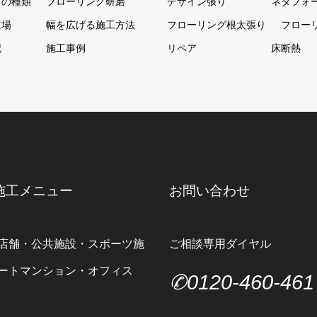
グの種類
フローリング研磨
デザイン張り
ネダフォ
道場
幅を広げる施工方法
フローリング根太張り
フロー
記
施工事例
リペア
床断熱
施工メニュー
お問い合わせ
店舗・公共施設・スポーツ施
ご相談専用ダイヤル
ートマンション・オフィス
✆0120-460-461