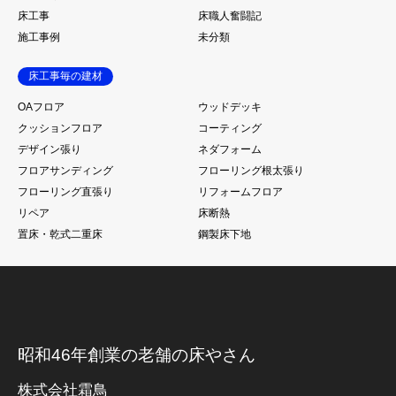
床工事
床職人奮闘記
施工事例
未分類
床工事毎の建材
OAフロア
ウッドデッキ
クッションフロア
コーティング
デザイン張り
ネダフォーム
フロアサンディング
フローリング根太張り
フローリング直張り
リフォームフロア
リペア
床断熱
置床・乾式二重床
鋼製床下地
昭和46年創業の老舗の床やさん
株式会社霜鳥