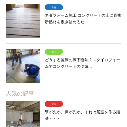
2位
ネダフォーム施工|コンクリートの上に直接
断熱材を敷き詰めるだ...
3位
どうする置床の床下断熱？スタイロフォー
ムでコンクリートの冷気...
人気の記事
1位
壁が先か、床が先か、それは居室を作る順
番・・・