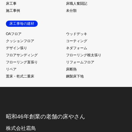
床工事
床職人奮闘記
施工事例
未分類
床工事毎の建材
OAフロア
ウッドデッキ
クッションフロア
コーティング
デザイン張り
ネダフォーム
フロアサンディング
フローリング根太張り
フローリング直張り
リフォームフロア
リペア
床断熱
置床・乾式二重床
鋼製床下地
昭和46年創業の老舗の床やさん
株式会社霜鳥