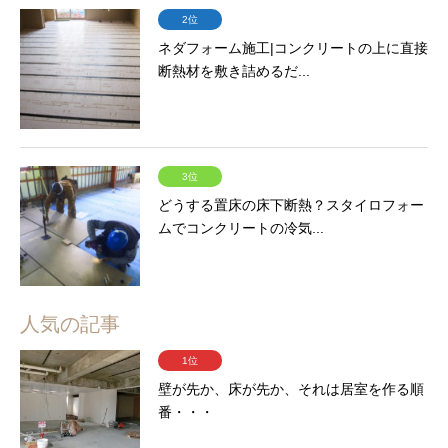
2位
ネダフォーム施工|コンクリートの上に直接
断熱材を敷き詰めるだ...
3位
どうする置床の床下断熱？スタイロフォー
ムでコンクリートの冷気...
人気の記事
1位
壁が先か、床が先か、それは居室を作る順
番・・・