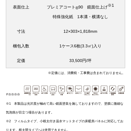
※1
プレミアコート
90 鏡面仕上げ
表面仕上
®
特殊強化紙 1本溝・横溝なし
寸法
12×303×1,818mm
梱包入数
1ケース6枚(3.3㎡)入り
定価
33,500円/坪
※定価には、消費税・工事費は含まれておりません。
※1 本製品は光沢度が極めて高い鏡面塗装を施しておりますので、塗膜に微細な
気泡痕が目立つ場合があります。
※2 フィルムタイプ、小根太付き温水マットタイプの床暖房パネルに対応してお
ります。根太間タイプへは使用できません。