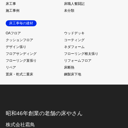
床工事
床職人奮闘記
施工事例
未分類
床工事毎の建材
OAフロア
ウッドデッキ
クッションフロア
コーティング
デザイン張り
ネダフォーム
フロアサンディング
フローリング根太張り
フローリング直張り
リフォームフロア
リペア
床断熱
置床・乾式二重床
鋼製床下地
昭和46年創業の老舗の床やさん
株式会社霜鳥