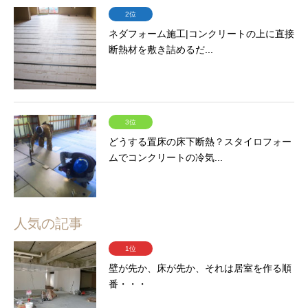
2位
ネダフォーム施工|コンクリートの上に直接
断熱材を敷き詰めるだ...
3位
どうする置床の床下断熱？スタイロフォー
ムでコンクリートの冷気...
人気の記事
1位
壁が先か、床が先か、それは居室を作る順
番・・・