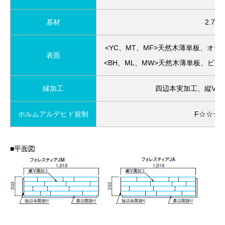
基材
2.7
<YC、MT、MF>天然木薄単板、オ
表面
<BH、ML、MW>天然木薄単板、ビ
縁加工
四辺本実加工、縦V溝
ホルムアルデヒド規制
F☆☆☆☆
■平面図