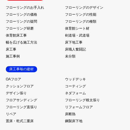
フローリングのお手入れ
フローリングのデザイン
フローリングの価格
フローリングの性能
フローリングの疑問
フローリングの種類
フローリング研磨
体育館シート材
体育館床工事
剣道場・武道場
幅を広げる施工方法
床下地工事
床工事
床職人奮闘記
施工事例
未分類
床工事毎の建材
OAフロア
ウッドデッキ
クッションフロア
コーティング
デザイン張り
ネダフォーム
フロアサンディング
フローリング根太張り
フローリング直張り
リフォームフロア
リペア
床断熱
置床・乾式二重床
鋼製床下地