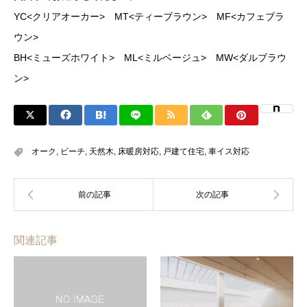
YC<クリアオーカー> MT<ティーブラウン> MF<カフェブラ
ウン>
BH<ミューズホワイト> ML<ミルベージュ> MW<ダルブラウ
ン>
オーク
,
ビーチ
,
天然木
,
床暖房対応
,
戸建て住宅
,
車イス対応
関連記事