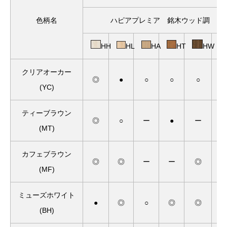
色柄名
ハピアプレミア 銘木ウッド調
HH
HL
HA
HT
HW
クリアオーカー
◎
●
○
○
○
(YC)
ティーブラウン
◎
○
ー
●
ー
(MT)
カフェブラウン
◎
◎
ー
ー
◎
(MF)
ミューズホワイト
●
◎
○
◎
◎
(BH)