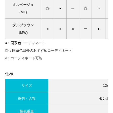
ミルベージュ
◎
●
ー
◎
○
(ML)
ダルブラウン
○
○
○
ー
●
(MW)
●：同系色コーディネート
◎：同系色以外のおすすめコーディネート
○：コーディネート可能
仕様
サイズ
12mm
梱包・入数
ダンボー
梱包重量