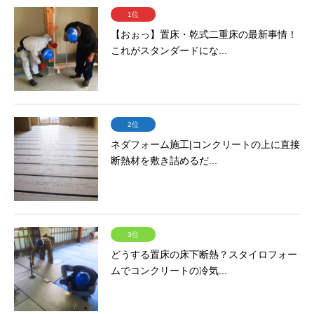
1位
【おぉっ】置床・乾式二重床の最新事情！
これがスタンダードにな...
2位
ネダフォーム施工|コンクリートの上に直接
断熱材を敷き詰めるだ...
3位
どうする置床の床下断熱？スタイロフォー
ムでコンクリートの冷気...