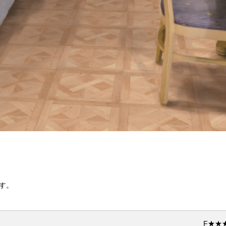
ます。
F★★