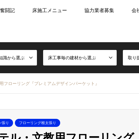
奮闘記
床施工メニュー
協力業者募集
会
知識から選ぶ
床工事毎の建材から選ぶ
取り
用フローリング『プレミアムデザインパーケット』
ン張り
フローリング根太張り
テル・文教用フローリング