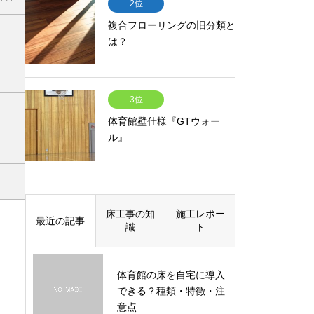
2位
複合フローリングの旧分類と
は？
3位
体育館壁仕様『GTウォー
ル』
床工事の知
施工レポー
最近の記事
識
ト
体育館の床を自宅に導入
できる？種類・特徴・注
意点…