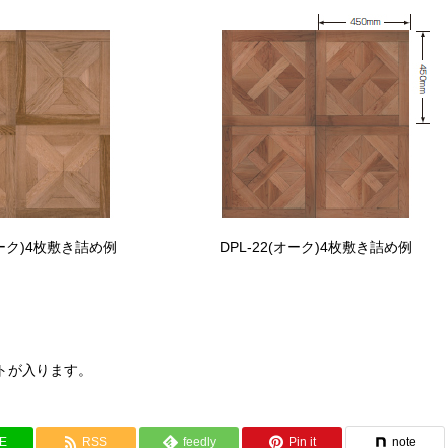
オーク)4枚敷き詰め例
DPL-22(オーク)4枚敷き詰め例
トが入ります。
NE
RSS
feedly
Pin it
note