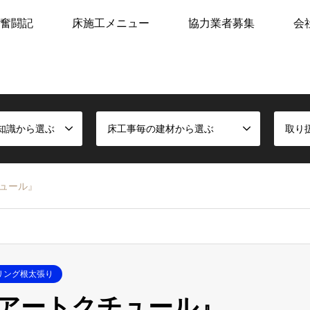
奮闘記
床施工メニュー
協力業者募集
会
知識から選ぶ
床工事毎の建材から選ぶ
取り
ュール』
リング根太張り
アートクチュール』