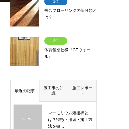
2位
複合フローリングの旧分類と
は？
3位
体育館壁仕様『GTウォー
ル』
床工事の知
施工レポー
最近の記事
識
ト
マーモリウム溶接棒と
は？特徴・用途・施工方
法を徹…