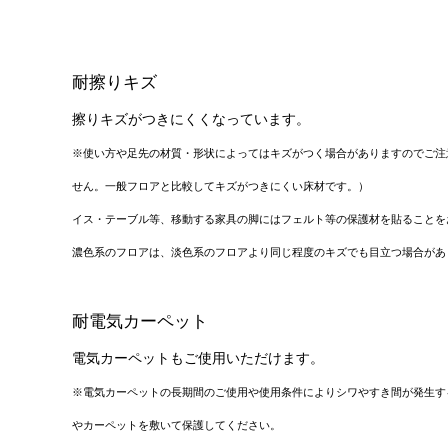
耐擦りキズ
擦りキズがつきにくくなっています。
※使い方や足先の材質・形状によってはキズがつく場合がありますのでご注
せん。一般フロアと比較してキズがつきにくい床材です。）
イス・テーブル等、移動する家具の脚にはフェルト等の保護材を貼ることを
濃色系のフロアは、淡色系のフロアより同じ程度のキズでも目立つ場合があ
耐電気カーペット
電気カーペットもご使用いただけます。
※電気カーペットの長期間のご使用や使用条件によりシワやすき間が発生す
やカーペットを敷いて保護してください。