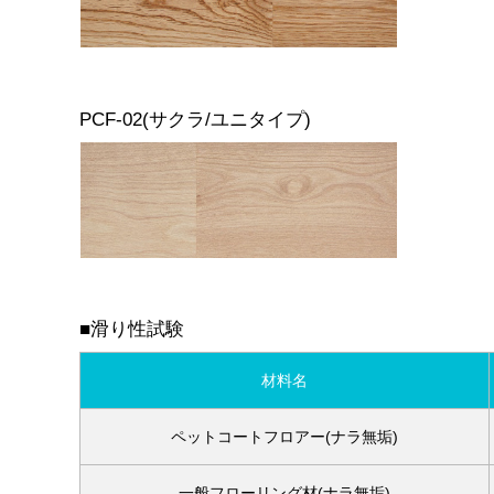
PCF-02(サクラ/ユニタイプ)
■滑り性試験
材料名
ペットコートフロアー(ナラ無垢)
一般フローリング材(ナラ無垢)