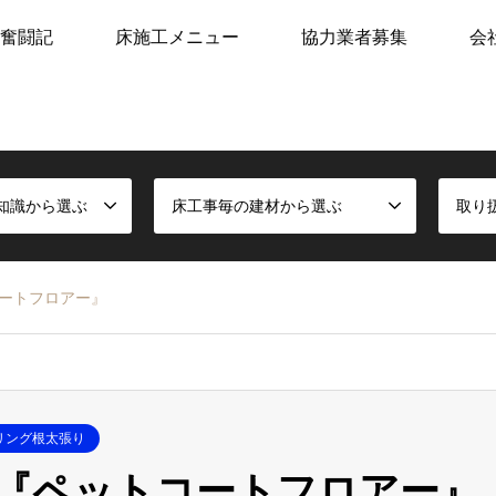
奮闘記
床施工メニュー
協力業者募集
会
知識から選ぶ
床工事毎の建材から選ぶ
取り
ートフロアー』
リング根太張り
『ペットコートフロアー』