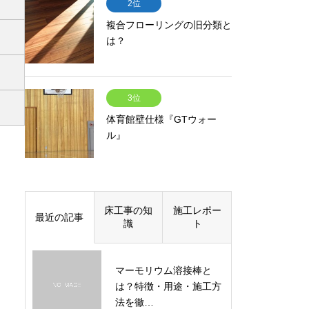
2位
複合フローリングの旧分類と
は？
3位
体育館壁仕様『GTウォー
ル』
床工事の知
施工レポー
最近の記事
識
ト
マーモリウム溶接棒と
は？特徴・用途・施工方
法を徹…