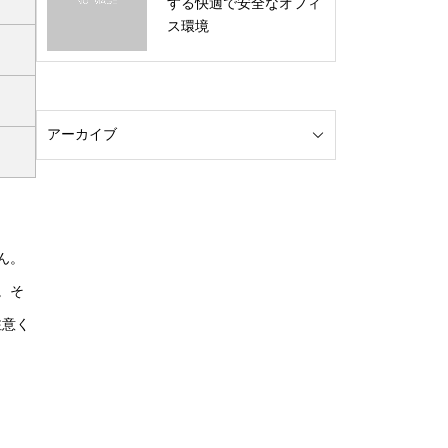
する快適で安全なオフィ
ス環境
ん。
。そ
注意く