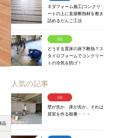
ネダフォーム施工|コンクリ
ートの上に直接断熱材を敷き
詰めるだんご工法
3位
どうする置床の床下断熱？ス
タイロフォームでコンクリー
トの冷気を防げ！
人気の記事
1位
壁が先か、床が先か、それは
居室を作る順番・・・
商品