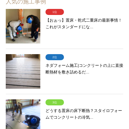
人気の施工事例
1位
【おぉっ】置床・乾式二重床の最新事情！
これがスタンダードにな...
2位
ネダフォーム施工|コンクリートの上に直接
断熱材を敷き詰めるだ...
3位
どうする置床の床下断熱？スタイロフォー
ムでコンクリートの冷気...