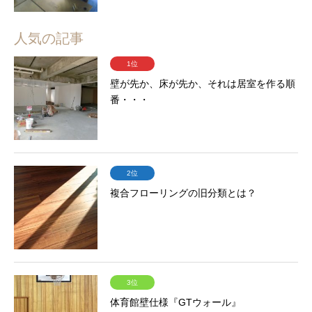
人気の記事
1位
壁が先か、床が先か、それは居室を作る順
番・・・
2位
複合フローリングの旧分類とは？
3位
体育館壁仕様『GTウォール』