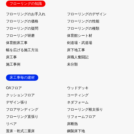
フローリングの知識
フローリングのお手入れ
フローリングのデザイン
フローリングの価格
フローリングの性能
フローリングの疑問
フローリングの種類
フローリング研磨
体育館シート材
体育館床工事
剣道場・武道場
幅を広げる施工方法
床下地工事
床工事
床職人奮闘記
施工事例
未分類
床工事毎の建材
OAフロア
ウッドデッキ
クッションフロア
コーティング
デザイン張り
ネダフォーム
フロアサンディング
フローリング根太張り
フローリング直張り
リフォームフロア
リペア
床断熱
置床・乾式二重床
鋼製床下地