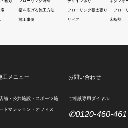
グの種類
フローリング研磨
デザイン張り
ネダフォ
道場
幅を広げる施工方法
フローリング根太張り
フロー
記
施工事例
リペア
床断熱
施工メニュー
お問い合わせ
店舗・公共施設・スポーツ施
ご相談専用ダイヤル
ートマンション・オフィス
✆0120-460-461