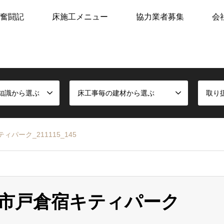
奮闘記
床施工メニュー
協力業者募集
会
知識から選ぶ
床工事毎の建材から選ぶ
取り
ィパーク_211115_145
千曲市戸倉宿キティパーク