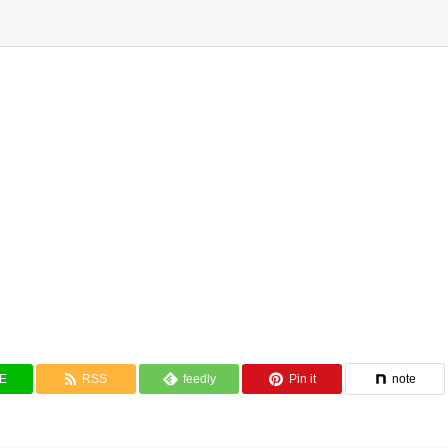
NE
RSS
feedly
Pin it
note