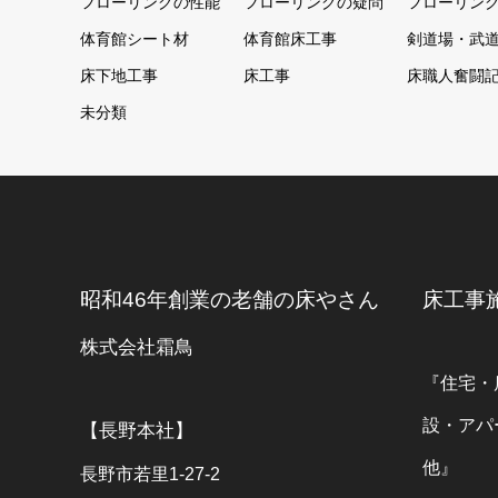
フローリングの性能
フローリングの疑問
フローリン
体育館シート材
体育館床工事
剣道場・武
床下地工事
床工事
床職人奮闘
未分類
昭和46年創業の老舗の床やさん
床工事
株式会社霜鳥
『住宅・
設・アパ
【長野本社】
他』
長野市若里1-27-2