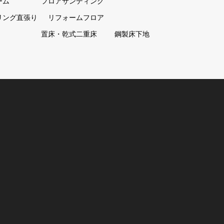
ーム
フロアサンディング
リング直張り
リフォームフロア
置床・乾式二重床
鋼製床下地