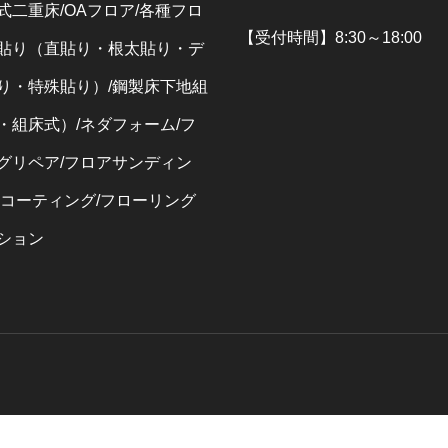
式二重床/OAフロア/各種フロ
【受付時間】8:30～18:00
貼り（直貼り・根太貼り・デ
り・特殊貼り）/鋼製床下地組
・組床式）/ネダフォーム/フ
グリペア/フロアサンディン
アコーティング/フローリング
ション