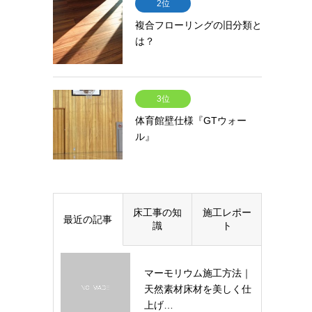
2位
複合フローリングの旧分類と
は？
3位
体育館壁仕様『GTウォー
ル』
床工事の知
施工レポー
最近の記事
識
ト
マーモリウム施工方法｜
天然素材床材を美しく仕
上げ…