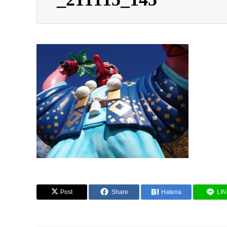
Post
Share
Hatena
LI