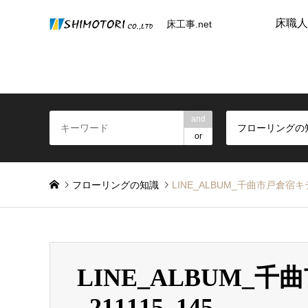
床職人
床工事.net
and
フローリングの
or
フローリングの知識
LINE_ALBUM_千曲市戸倉宿キテ
LINE_ALBUM_
_211115_145