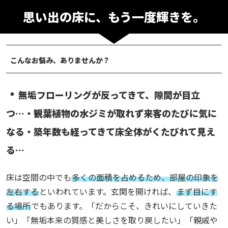
思い出の床に、もう一度輝きを。
こんなお悩み、ありませんか？
・
無垢フローリングが反ってきて、隙間が目立
つ…
・観葉植物の水ジミが取れず来客のたびに気に
なる
・築年数も経ってきて床全体がくたびれて見え
る…
床は空間の中でも
多くの面積を占めるため、部屋の印象を
左右する
といわれています。
玄関を開ければ、
まず目にす
る場所
でもあります。
「だからこそ、きれいにしていきた
い」
「無垢本来の質感と美しさを取り戻したい」
「親戚や