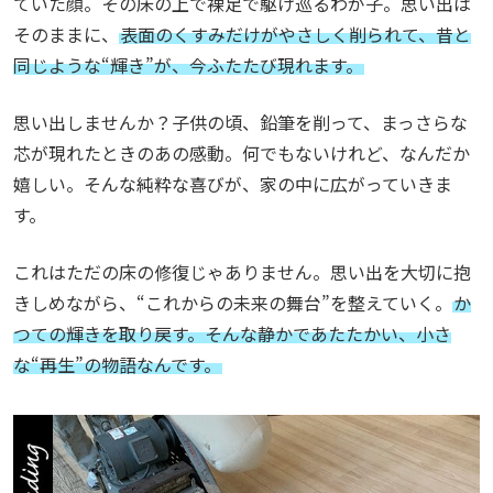
ていた顔。
その床の上で裸足で駆け巡るわが子。
思い出は
そのままに、
表面のくすみだけがやさしく削られて、昔と
同じような“輝き”が、今ふたたび現れます。
思い出しませんか？
子供の頃、鉛筆を削って、まっさらな
芯が現れたときのあの感動。
何でもないけれど、なんだか
嬉しい。そんな純粋な喜びが、家の中に広がっていきま
す。
これはただの床の修復じゃありません。
思い出を大切に抱
きしめながら、“これからの未来の舞台”を整えていく。
か
つての輝きを取り戻す。
そんな静かであたたかい、小さ
な“再生”の物語なんです。