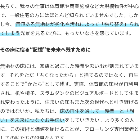
長らく、我々の仕事は体育館や商業施設など大規模物件が中心
で、一般住宅の方にはほとんど知られていませんでした。
しか
し今、
価値ある無垢材が劣化や汚れによって「張り替え」られ
てしまう
光景を見るたびに、もったいなさを感じています。
その床に宿る“記憶”を未来へ残すために
無垢材の床には、家族と過ごした時間や思い出が刻まれていま
す。
それをただ「古くなったから」と捨てるのではなく、再生
することで“かたち”として残す。
実際、体育館の床材が再利用
され、机や椅子、スラムダンクのビジュアルボードとして生ま
れ変わったように、住まいの床もまた次の世代へと引き継げる
のではないか。
私たちは、
床の再生を通して「時間」と「想
い」を未来につなぐお手伝い
をしていきたい。
より多くの人
に、この技術と価値を届けることが、フローリング専門業者と
しての私たちの役目なんです。