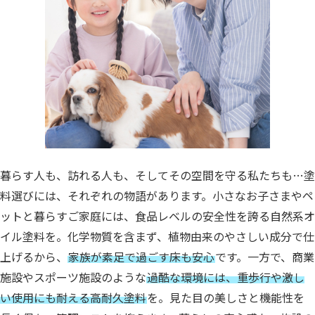
暮らす人も、訪れる人も、そしてその空間を守る私たちも…
塗
料選びには、それぞれの物語があります。
小さなお子さまやペ
ットと暮らすご家庭には、食品レベルの安全性を誇る自然系オ
イル塗料を。
化学物質を含まず、植物由来のやさしい成分で仕
上げるから、
家族が素足で過ごす床も安心
です。
一方で、商業
施設やスポーツ施設のような
過酷な環境には、重歩行や激し
い使用にも耐える高耐久塗料
を。
見た目の美しさと機能性を